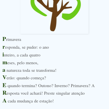
P
rimavera
r
esponda, se puder: o ano
i
nteiro, a cada quatro
m
eses, pelo menos,
a
natureza toda se transforma!
V
erão: quando começa?
E
quando termina? Outono? Inverno? Primavera? A
R
esposta você achará! Preste singular atenção
A
cada mudança de estação!