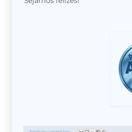
Sejamos felizes!
Nenhum comentário: