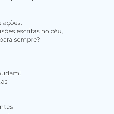
e ações,
isões escritas no céu,
 para sempre?
 mudam!
ças
ntes