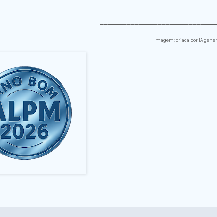
______________________________
Imagem: criada por IA gener