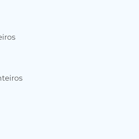
iros
teiros