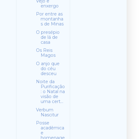
Vejo e
enxergo
Por entre as
montanha
s de Minas
O presépio
de lá de
casa
Os Reis
Magos
O anjo que
do céu
desceu
Noite da
Purificação
: o Natal na
visão de
uma cert...
Verbum
Nascitur
Posse
acadêmica
e
homenage