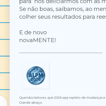
para nos deliciarmos com as m
Se não boas, saibamos, ao men
colher seus resultados para r
E de novo
novaMENTE!
____________________________________________
Queridos leitores, que 2026 seja repleto de mudanças e
Grande abraço.