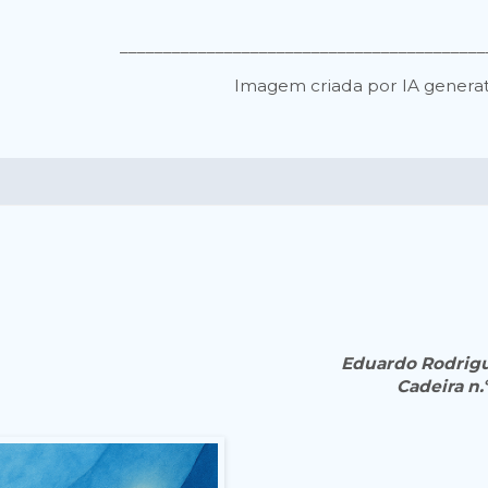
__________________________________________
Imagem criada por IA generat
Eduardo Rodrig
Cadeira n.º